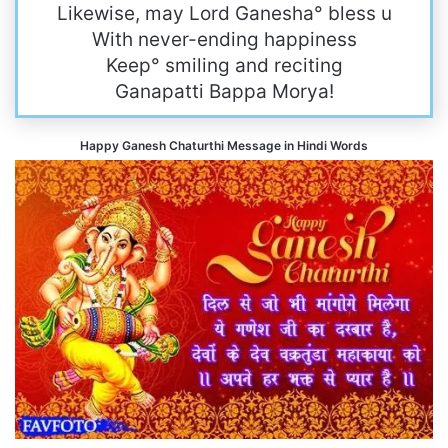
Likewise, may Lord Ganesha° bless u
With never-ending happiness
Keep° smiling and reciting
Ganapatti Bappa Morya!
Happy Ganesh Chaturthi Message in Hindi Words