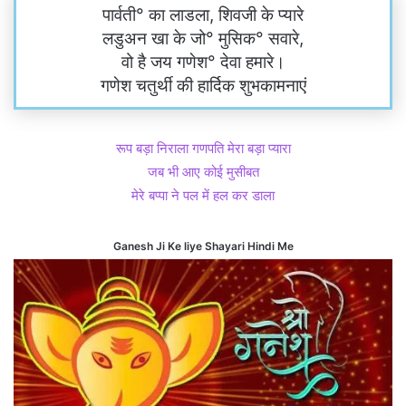
पार्वती° का लाडला, शिवजी के प्यारे
लडुअन खा के जो° मुसिक° सवारे,
वो है जय गणेश° देवा हमारे।
गणेश चतुर्थी की हार्दिक शुभकामनाएं
रूप बड़ा निराला गणपति मेरा बड़ा प्यारा
जब भी आए कोई मुसीबत
मेरे बप्पा ने पल में हल कर डाला
Ganesh Ji Ke liye Shayari Hindi Me