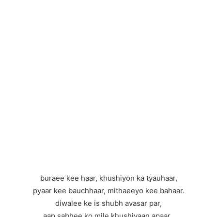
buraee kee haar, khushiyon ka tyauhaar,
pyaar kee bauchhaar, mithaeeyo kee bahaar.
diwalee ke is shubh avasar par,
aap sabhee ko mile khushiyaan apaar .