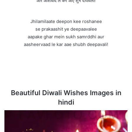
और आशीर्वाद ले कर आए शुभ दीपावली!
Jhilamilaate deepon kee roshanee
se prakaashit ye deepaavalee
aapake ghar mein sukh samrddhi aur
aasheervaad le kar aae shubh deepavali!
Beautiful Diwali Wishes Images in
hindi