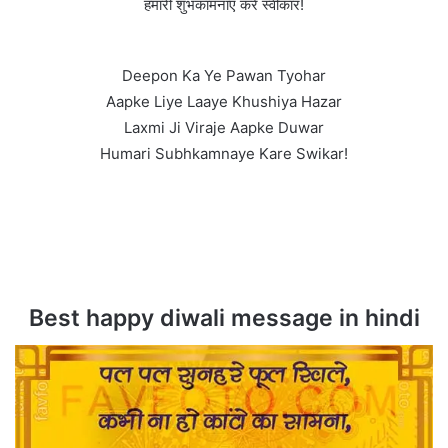
हमारी शुभकामनाएं करें स्वीकार!
Deepon Ka Ye Pawan Tyohar
Aapke Liye Laaye Khushiya Hazar
Laxmi Ji Viraje Aapke Duwar
Humari Subhkamnaye Kare Swikar!
Best happy diwali message in hindi