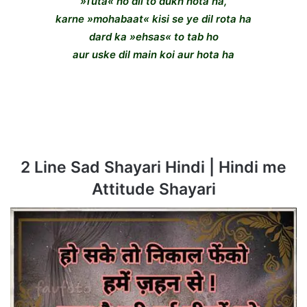
»Tuta« ho dil to dukh hota ha,
karne »mohabaat« kisi se ye dil rota ha
dard ka »ehsas« to tab ho
aur uske dil main koi aur hota ha
2 Line Sad Shayari Hindi | Hindi me
Attitude Shayari