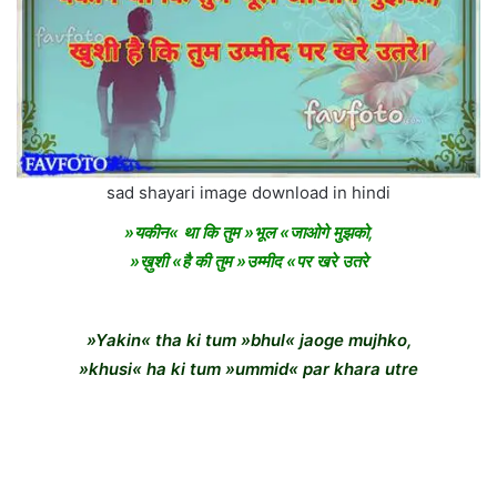
sad shayari image download in hindi
»यकीन« था कि तुम »भूल «जाओगे मुझको,
»ख़ुशी «है की तुम »उम्मीद «पर खरे उतरे
»Yakin« tha ki tum »bhul« jaoge mujhko,
»khusi« ha ki tum »ummid« par khara utre