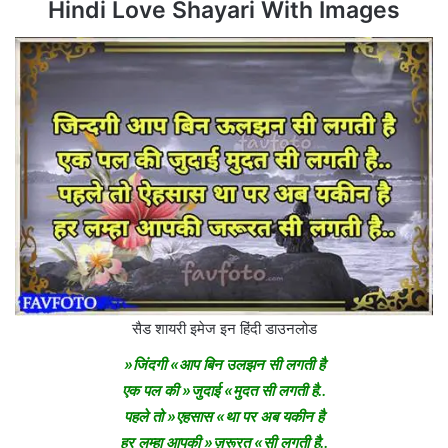
Hindi Love Shayari With Images
सैड शायरी इमेज इन हिंदी डाउनलोड
»जिंदगी «आप बिन उलझन सी लगती है
एक पल की »जुदाई «मुदत सी लगती है..
पहले तो »एहसास «था पर अब यकीन है
हर लम्हा आपकी »ज़रूरत «सी लगती है..