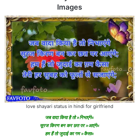
Images
love shayari status in hindi for girlfriend
जब वादा किया है तो »निभाएंगे«
सूरज किरण बन कर छत पर »आएंगे«
हम हैं तो जुदाई का गम »कैसा«