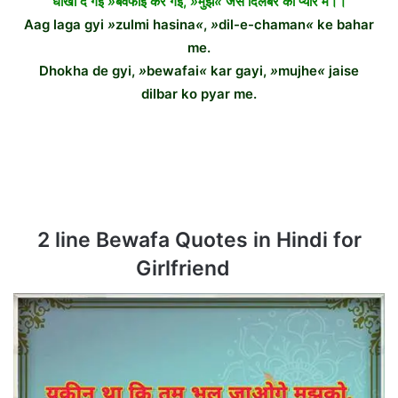
धोखा दे गई
»
बेवफाई कर गई,
»
मुझ
«
जैसे दिलबर को प्यार में।।
Aag laga gyi
»
zulmi hasina
«
,
»
dil-e-chaman
«
ke bahar
me.
Dhokha de gyi,
»
bewafai
«
kar gayi,
»
mujhe
«
jaise
dilbar ko pyar me.
2 line Bewafa Quotes in Hindi for
Girlfriend